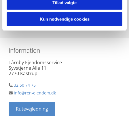
Tillad valgte
Kun nødvendige cookies
Kontakt
Information
Tårnby Ejendomsservice
Syvstjerne Alle 11
2770 Kastrup
32 50 74 75

info@ren-ejendom.dk

Rutevejledning